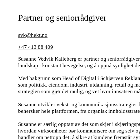
Partner og seniorrådgiver
svk@hekt.no
+47 413 88 409
Susanne Vedvik Kalleberg er partner og seniorrådgiver 
landskap i konstant bevegelse, og å oppnå synlighet der 
Med bakgrunn som Head of Digital i Schjærven Reklameb
som politikk, eiendom, industri, utdanning, retail og mo
strategien som gjør det mulig, og vet hvor innsatsen må
Susanne utvikler vekst- og kommunikasjonsstrategier f
behersker hele plattformen, fra organisk innholdsstrate
Susanne er særlig opptatt av det som skjer i skjæringspu
hvordan virksomheter bør kommunisere om seg selv og 
handler om nettopp det: å sikre at kundene fremstår syn