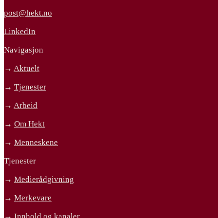
post@hekt.no
LinkedIn
Navigasjon
→
Aktuelt
→
Tjenester
→
Arbeid
→
Om Hekt
→
Menneskene
Tjenester
→
Medierådgivning
→
Merkevare
→
Innhold og kanaler