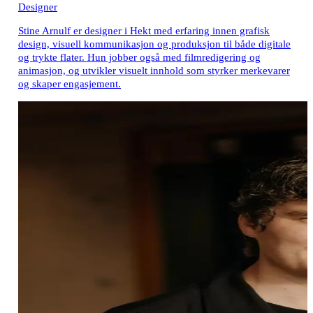
Designer
Stine Arnulf er designer i Hekt med erfaring innen grafisk
design, visuell kommunikasjon og produksjon til både digitale
og trykte flater. Hun jobber også med filmredigering og
animasjon, og utvikler visuelt innhold som styrker merkevarer
og skaper engasjement.