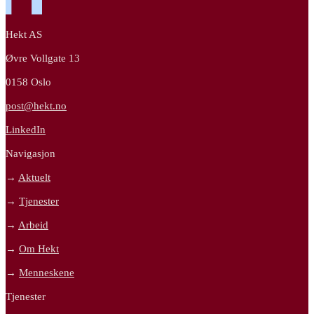
Hekt AS
Øvre Vollgate 13
0158 Oslo
post@hekt.no
LinkedIn
Navigasjon
→
Aktuelt
→
Tjenester
→
Arbeid
→
Om Hekt
→
Menneskene
Tjenester