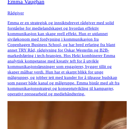
Emma Vaughan
Rådgiver
Emma er en strategisk og innsiktsdrevet rådgiver med solid
forståelse for medielandskapet og hvordan effektiv
kommunikasjon kan skape reell effekt. Hun er utdannet
siviløkonom med fordypning i kommunikasjon fra
Copenhagen Business School, og har bred erfaring fra blant
annet TRY Råd, rådgivning for Oskar Westerlin og B2B-
markedsføring i tech-bransjen. Hos Hekt kombinerer Emma
analytisk kompetanse med kreativ teft for å utvikle
kommunikasjonsløsninger som engasjerer, bygger tillit og
skaper målbar verdi. Hun har et skarpt blikk for unge
målgrupper, og jobber tett med kunder for å tilpasse budskap
som passer både kanal og målgruppe. Emma bistår med alt fra
kommunikasjonsstrategi og konseptutvikling til kampanjer,
operativt pressearbeid og mediehåndtering.