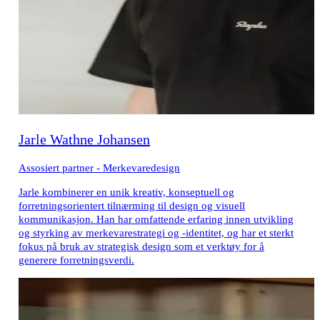
Jarle Wathne Johansen
Assosiert partner - Merkevaredesign
Jarle kombinerer en unik kreativ, konseptuell og
forretningsorientert tilnærming til design og visuell
kommunikasjon. Han har omfattende erfaring innen utvikling
og styrking av merkevarestrategi og -identitet, og har et sterkt
fokus på bruk av strategisk design som et verktøy for å
generere forretningsverdi.