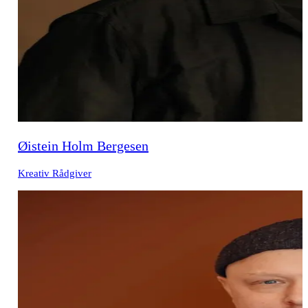
Øistein Holm Bergesen
Kreativ Rådgiver