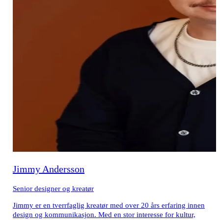
Jimmy Andersson
Senior designer og kreatør
Jimmy er en tverrfaglig kreatør med over 20 års erfaring innen
design og kommunikasjon. Med en stor interesse for kultur,