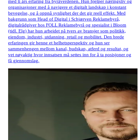
med ti års erfaring fra byråverdenen. Hun hjelper næringsliv og
organisasjoner med å navigere et digitalt landskap i konstant
bevegelse, og å oppnå synlighet der det gir reell effekt. Med
bakgrunn som Head of Digital i Schjærven Reklamebyrå,
digitalrådgiver hos FOLL Reklamebyrå og spesialist i Bloom
(tidl. Elg) har hun arbeidet på tvers av bransjer som politikk,
eiendom, industri, utdanning, retail og mobilitet. Den brede
erfaringen gir henne et helhetsperspektiv og hun ser
sammenhengen mellom kanal, budskap, atferd og resultat, og
vet nøyaktig hvor innsatsen må settes inn for å ta posisjoner og
få gjennomslag.