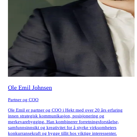
Ole Emil Johnsen
Partner og COO
Ole Emil er partner og COO i Hekt med over 20 års erfaring
innen strategisk kommunikasjon, posisjonering og
merkevarebygging. Han kombinerer forretningsforståelse,
samfunnsinnsikt og kreativitet for å styrke virksomheters
konkurransekraft og bygge tillit hos viktige interessenter.