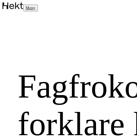
Meny
Fagfroko
forklare