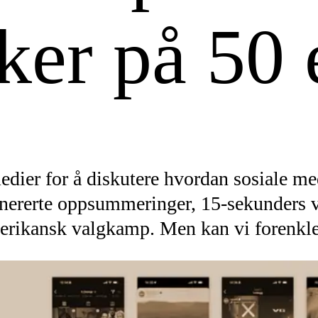
ker på 50 
medier for å diskutere hvordan sosiale m
enererte oppsummeringer, 15-sekunders vi
l amerikansk valgkamp. Men kan vi forenk