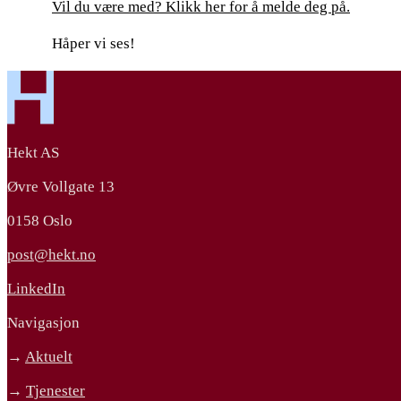
Vil du være med? Klikk her for å melde deg på.
Håper vi ses!
Hekt AS
Øvre Vollgate 13
0158 Oslo
post@hekt.no
LinkedIn
Navigasjon
→
Aktuelt
→
Tjenester