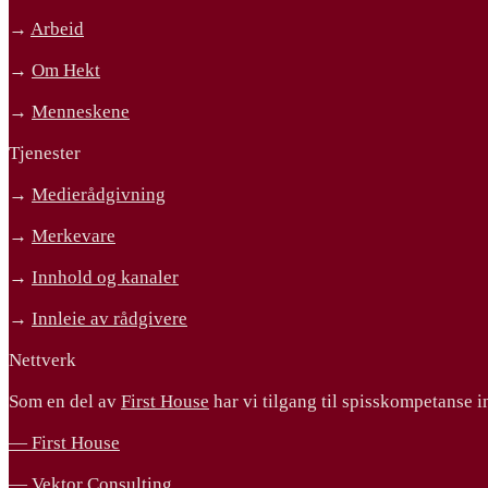
→
Arbeid
→
Om Hekt
→
Menneskene
Tjenester
→
Medierådgivning
→
Merkevare
→
Innhold og kanaler
→
Innleie av rådgivere
Nettverk
Som en del av
First House
har vi tilgang til spisskompetanse 
— First House
— Vektor Consulting