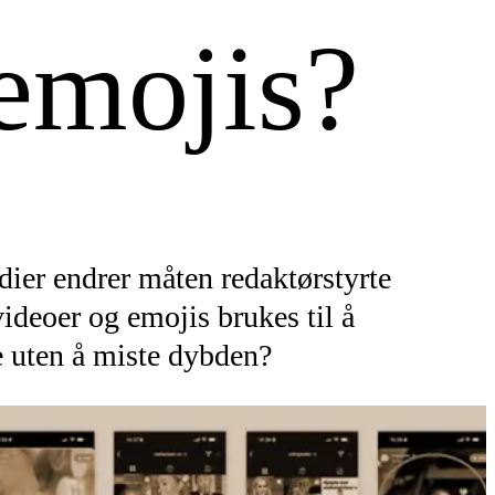
emojis?
edier endrer måten redaktørstyrte
deoer og emojis brukes til å
le uten å miste dybden?