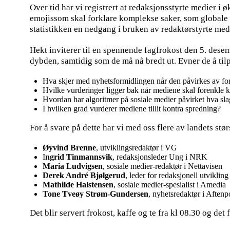
Over tid har vi registrert at redaksjonsstyrte medier 
emojissom skal forklare komplekse saker, som globale 
statistikken en nedgang i bruken av redaktørstyrte medi
Hekt inviterer til en spennende fagfrokost den 5. dese
dybden, samtidig som de må nå bredt ut. Evner de å tilpa
Hva skjer med nyhetsformidlingen når den påvirkes av for
Hvilke vurderinger ligger bak når mediene skal forenkle 
Hvordan har algoritmer på sosiale medier påvirket hva sl
I hvilken grad vurderer mediene tillit kontra spredning?
For å svare på dette har vi med oss flere av landets stø
Øyvind Brenne
, utviklingsredaktør i VG
I
ngrid Tinmannsvik
, redaksjonsleder Ung i NRK
Maria Ludvigsen
, sosiale medier-redaktør i Nettavisen
Derek André Bjølgerud
, leder for redaksjonell utviklin
Mathilde Halstensen
, sosiale medier-spesialist i Amedia
Tone Tveøy Strøm-Gundersen
, nyhetsredaktør i Aftenp
Det blir servert frokost, kaffe og te fra kl 08.30 og de