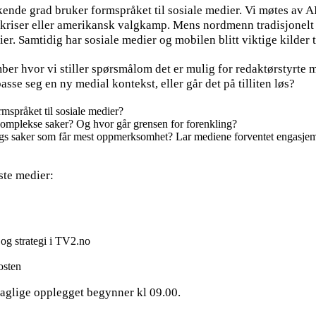
i økende grad bruker formspråket til sosiale medier. Vi møtes a
kriser eller amerikansk valgkamp. Mens nordmenn tradisjonelt h
er. Samtidig har sosiale medier og mobilen blitt viktige kilder 
mber hvor vi stiller spørsmålom det er mulig for redaktørstyrte
sse seg en ny medial kontekst, eller går det på tilliten løs?
mspråket til sosiale medier?
komplekse saker? Og hvor går grensen for forenkling?
ags saker som får mest oppmerksomhet? Lar mediene forventet engasjeme
rste medier:
g og strategi i TV2.no
osten
t faglige opplegget begynner kl 09.00.