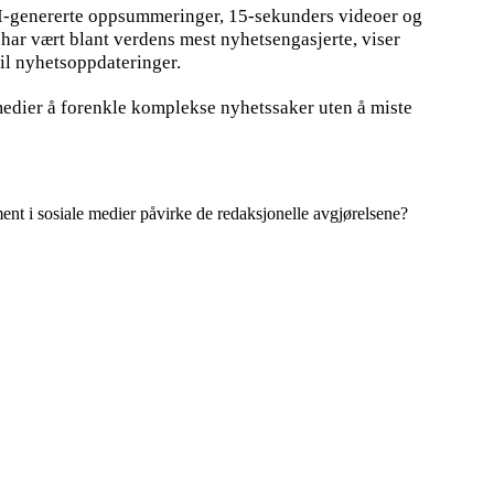
v AI-genererte oppsummeringer, 15-sekunders videoer og
ar vært blant verdens mest nyhetsengasjerte, viser
til nyhetsoppdateringer.
 medier å forenkle komplekse nyhetssaker uten å miste
nt i sosiale medier påvirke de redaksjonelle avgjørelsene?