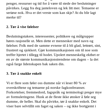
penger, ressurser og tid for å være til stede der beslutninger
påvirkes. Legg fra deg janteloven og lek litt mer. Temaene er
seriøse nok. Hva er det verste som kan skje? At du blir lagt
merke til?
2. Tør å vise følelser
Beslutningstakere, interessenter, politikere og målgrupper
høres rasjonelle ut. Men dette er mennesker med navn og
følelser. Folk med de samme evnene til å bli glad, lettrørt, sint,
frustrert og sjokkert. Gjør kommunikasjonen om til noe som
treffer hjertet i tillegg til hodet. Upolert menneskelig ekthet er
en av de største kommunikasjonstrendene om dagen – la det
også farge lidenskapen bak saken din.
3. Tør å snakke enkelt
Vi er flere som føler oss dumme når vi leser 80 % av
overskriftene og temaene på norske fagkonferanser.
Forkortelser, fremmedord, fagspråk og terminologi preger mye
av formuleringene. Husk at de fleste ikke ønsker å føle seg
dumme, de heller. Skal du påvirke, tør å snakke enkelt. Det
viser bare selvtillit om faget og saken – og ikke bortgjemt i