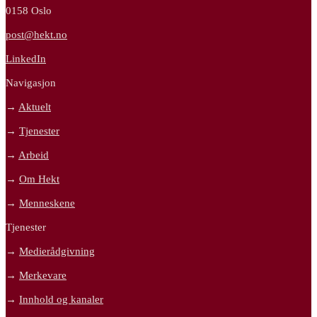
0158 Oslo
post@hekt.no
LinkedIn
Navigasjon
→
Aktuelt
→
Tjenester
→
Arbeid
→
Om Hekt
→
Menneskene
Tjenester
→
Medierådgivning
→
Merkevare
→
Innhold og kanaler