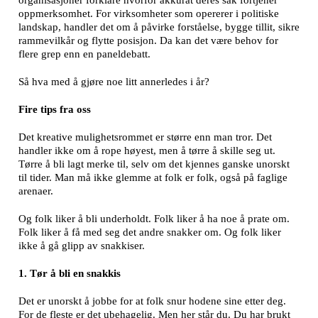
organisasjoner forklare hvorfor akkurat deres sak fortjener
oppmerksomhet. For virksomheter som opererer i politiske
landskap, handler det om å påvirke forståelse, bygge tillit, sikre
rammevilkår og flytte posisjon. Da kan det være behov for
flere grep enn en paneldebatt.
Så hva med å gjøre noe litt annerledes i år?
Fire tips fra oss
Det kreative mulighetsrommet er større enn man tror. Det
handler ikke om å rope høyest, men å tørre å skille seg ut.
Tørre å bli lagt merke til, selv om det kjennes ganske unorskt
til tider. Man må ikke glemme at folk er folk, også på faglige
arenaer.
Og folk liker å bli underholdt. Folk liker å ha noe å prate om.
Folk liker å få med seg det andre snakker om. Og folk liker
ikke å gå glipp av snakkiser.
1. Tør å bli en snakkis
Det er unorskt å jobbe for at folk snur hodene sine etter deg.
For de fleste er det ubehagelig. Men her står du. Du har brukt