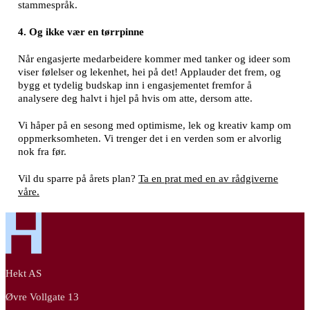
stammespråk.
4. Og ikke vær en tørrpinne
Når engasjerte medarbeidere kommer med tanker og ideer som
viser følelser og lekenhet, hei på det! Applauder det frem, og
bygg et tydelig budskap inn i engasjementet fremfor å
analysere deg halvt i hjel på hvis om atte, dersom atte.
Vi håper på en sesong med optimisme, lek og kreativ kamp om
oppmerksomheten. Vi trenger det i en verden som er alvorlig
nok fra før.
Vil du sparre på årets plan?
Ta en prat med en av rådgiverne
våre.
Hekt AS
Øvre Vollgate 13