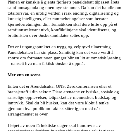
Planen er kanskje å gjenta fjorårets paneldebatt tilpasset årets
samfunnsagenda og noen nye stemmer. Da kan det handle om
totalforsvar, en urolig verden i rask endring, digitalisering og
kunstig intelligens, eller rammebetingelser som berører
kjerneforretningen din. Tematikken skal dere løfte opp på et
samfunnsrelevant nivå, konfliktlinjene skal identifiseres, og
bruttolisten over ønskekandidater settes opp.
Det er i utgangspunktet en trygg og velprøvd tilnærming.
Paneldebatten har sin plass. Samtidig kan det være verdt å
spørre om formatet noen ganger blir en litt automatisk løsning
– uansett hva man faktisk ønsker å oppnå.
Mer enn en scene
Enten det er Arendalsuka, ONS, Zerokonferansen eller et
bransjetreff i din sektor: Disse arenaene er fysiske, sosiale og
sanselige opplevelser, tettpakket av mennesker, budskap og
inntrykk. Skal du bli husket, kan det være klokt å tenke
gjennom hva publikum faktisk sitter igjen med når
arrangementet er over.
I løpet av noen få hektiske dager skal hundrevis av